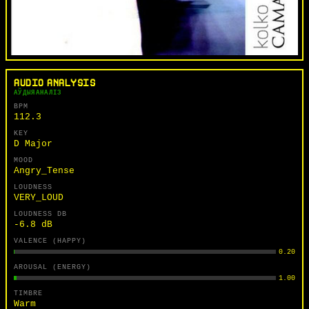
AUDIO ANALYSIS
АЎДЫЯАНАЛІЗ
BPM
112.3
KEY
D Major
MOOD
Angry_Tense
LOUDNESS
VERY_LOUD
LOUDNESS DB
-6.8 dB
VALENCE (HAPPY)
0.20
AROUSAL (ENERGY)
1.00
TIMBRE
Warm