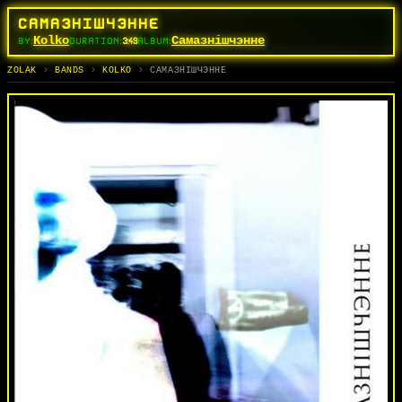
САМАЗНIШЧЭННЕ
Kolko
Самазнiшчэнне
BY:
DURATION:
3:49
ALBUM:
TRACKS
BANDS
ALBUMS
SEARCH
СЬПЕВЫ
ГУРТЫ
АЛЬБОМЫ
ПОШУК
ZOLAK
BANDS
KOLKO
САМАЗНIШЧЭННЕ