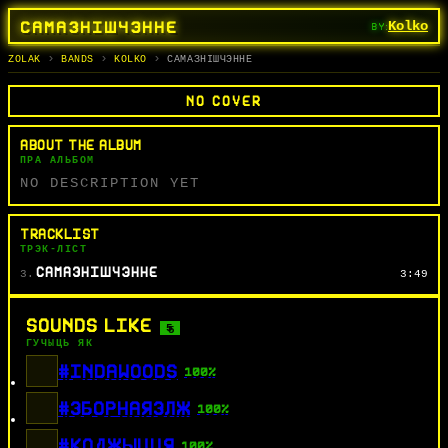
САМАЗНIШЧЭННЕ
Kolko
BY:
ALBUMS
BANDS
TRACKS
SEARCH
АЛЬБОМЫ
ГУРТЫ
СЬПЕВЫ
ПОШУК
ZOLAK
BANDS
KOLKO
САМАЗНIШЧЭННЕ
NO COVER
ABOUT THE ALBUM
ПРА АЛЬБОМ
NO DESCRIPTION YET
TRACKLIST
ТРЭК-ЛІСТ
САМАЗНIШЧЭННЕ
3.
3:49
SOUNDS LIKE
5
ГУЧЫЦЬ ЯК
#INDAWOODS
100%
#ЗБОРНАЯЗЛЖ
100%
#КОДЖЫЦЦЯ
100%