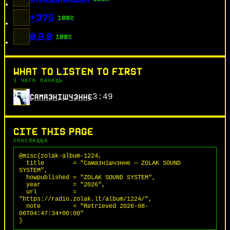
+375
100%
0.2.0
100%
WHAT TO LISTEN TO FIRST
З ЧАГО ПАЧАЦЬ
3:49
САМАЗНIШЧЭННЕ
CITE THIS PAGE
СПАСЛАЦЦА
@misc{zolak-album-1224,

  title        = "Самазнiшчэнне — ZOLAK SOUND 
SYSTEM",

  howpublished = "ZOLAK SOUND SYSTEM",

  year         = "2026",

  url          = 
"https://radio.zolak.lt/album/1224/",

  note         = "Retrieved 2026-08-
06T04:47:34+00:00"

}