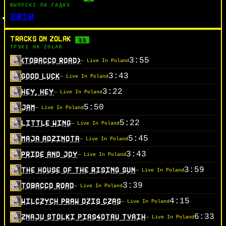
ВЫПУСКІ ПА ГАДАХ
2010
TRACKS ON ZOLAK
11
ТРЭКІ НА ZOLAK
3:55
(TOBACCO ROAD)
— Live In Poland
3:43
GOOD LUCK
— Live In Poland
3:22
HEY, HEY
— Live In Poland
5:50
JAM
— Live In Poland
5:22
LITTLE WING
— Live In Poland
5:45
MAJA ADZINOTA
— Live In Poland
3:43
PRIDE AND JOY
— Live In Poland
3:59
THE HOUSE OF THE RISING SUN
— Live In Poland
3:39
TOBACCO ROAD
— Live In Poland
4:15
WILCZYCH PRAW DZIS CZAS
— Live In Poland
6:33
ZNAJU STOLKI PIAS4OTAU TVAIH
— Live In Poland