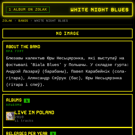
WHITE NIGHT BLUES
1 ALBUM ON ZOLAK
BANDS
ALBUMS
TRACKS
SEARCH
ГУРТЫ
АЛЬБОМЫ
СЬПЕВЫ
ПОШУК
ZOLAK
BANDS
WHITE NIGHT BLUES
NO IMAGE
ABOUT THE BAND
ПРА ГУРТ
Блюзавы калектыв Юры Несьцярэнка, які выступаў на
фэстывалі 'Biala Blues' у Польшчы. У складзе гурта:
Андрэй Лазараў (барабаны), Павел Карабейнік (сола-
гітара), Аляксандр Сяўрук (бас), Юры Несьцярэнка
(гітара і спеў).
ALBUMS
1
АЛЬБОМЫ
LIVE IN POLAND
2010
11 tracks
RELEASES PER YEAR
1