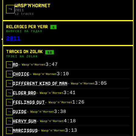
WASP'N'HORNET
2011
12 tracks
RELEASES PER YEAR
1
ВЫПУСКІ ПА ГАДАХ
2011
TRACKS ON ZOLAK
12
ТРЭКІ НА ZOLAK
3:47
AD
— Wasp'n'Hornet
3:10
CHOICE
— Wasp'n'Hornet
3:05
DIFFERENT KIND OF MAN
— Wasp'n'Hornet
3:41
ELDER BRO
— Wasp'n'Hornet
1:26
FEELINGS OUT
— Wasp'n'Hornet
3:38
GUIDE
— Wasp'n'Hornet
4:18
HEAVY SUN
— Wasp'n'Hornet
3:13
NARCISSUS
— Wasp'n'Hornet