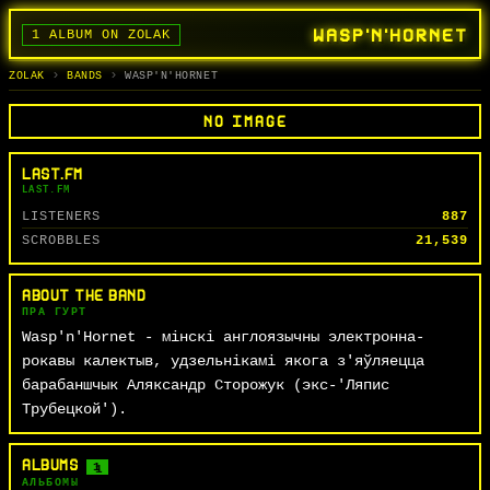
WASP'N'HORNET
1 ALBUM ON ZOLAK
BANDS
ALBUMS
TRACKS
SEARCH
ГУРТЫ
АЛЬБОМЫ
СЬПЕВЫ
ПОШУК
ZOLAK
BANDS
WASP'N'HORNET
NO IMAGE
LAST.FM
LAST.FM
LISTENERS
887
SCROBBLES
21,539
ABOUT THE BAND
ПРА ГУРТ
Wasp'n'Hornet - мінскі англоязычны электронна-
рокавы калектыв, удзельнікамі якога з'яўляецца
барабаншчык Аляксандр Сторожук (экс-'Ляпис
Трубецкой').
ALBUMS
1
АЛЬБОМЫ