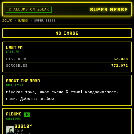
SUPER BESSE
2 ALBUMS ON ZOLAK
BANDS
ALBUMS
TRACKS
SEARCH
ГУРТЫ
АЛЬБОМЫ
СЬПЕВЫ
ПОШУК
ZOLAK
BANDS
SUPER BESSE
NO IMAGE
LAST.FM
LAST.FM
LISTENERS
52,038
SCROBBLES
772,072
ABOUT THE BAND
ПРА ГУРТ
Мінскае трыа, якое гуляе ў стылі колдвейв/пост-
панк. Дэбютны альбом.
ALBUMS
2
АЛЬБОМЫ
63610*
2015