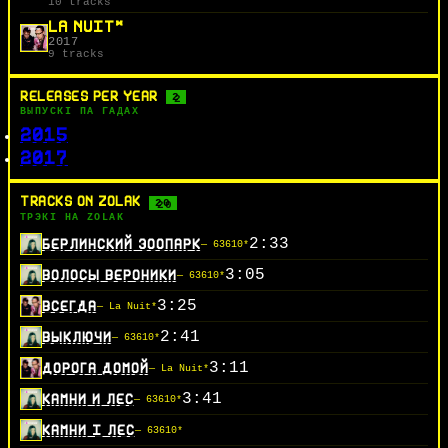
10 tracks
LA NUIT*
2017
9 tracks
RELEASES PER YEAR
2
ВЫПУСКІ ПА ГАДАХ
2015
2017
TRACKS ON ZOLAK
20
ТРЭКІ НА ZOLAK
2:33
БЕРЛИНСКИЙ ЗООПАРК
— 63610*
3:05
ВОЛОСЫ ВЕРОНИКИ
— 63610*
3:25
ВСЕГДА
— La Nuit*
2:41
ВЫКЛЮЧИ
— 63610*
3:11
ДОРОГА ДОМОЙ
— La Nuit*
3:41
КАМНИ И ЛЕС
— 63610*
КАМНИ І ЛЕС
— 63610*