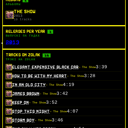
1
АЛЬБОМЫ
THE SHOW
2013
10 tracks
RELEASES PER YEAR
1
ВЫПУСКІ ПА ГАДАХ
2013
TRACKS ON ZOLAK
10
ТРЭКІ НА ZOLAK
3:39
ELEGANT EXPENSIVE BLACK CAR
— The Show
3:28
HOW TO BE WITH MY HEART
— The Show
4:19
IN AN OLD CITY
— The Show
3:42
JAMES BROWN
— The Show
3:52
KEEP ON
— The Show
4:07
STOP THIS NIGHT
— The Show
3:46
STORM BOY
— The Show