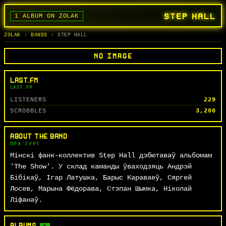
STEP HALL
1 ALBUM ON ZOLAK
BANDS
ALBUMS
TRACKS
SEARCH
ГУРТЫ
АЛЬБОМЫ
СЬПЕВЫ
ПОШУК
ZOLAK
BANDS
STEP HALL
NO IMAGE
LAST.FM
LAST.FM
LISTENERS
229
SCROBBLES
3,200
ABOUT THE BAND
ПРА ГУРТ
Мінскі фанк-коллектив Step Hall дэбютаваў альбомам
'The Show'. У склад каманды ўваходзяць Андрэй
Бібікаў, Ігар Латушка, Барыс Караваеў, Сяргей
Лосев, Марына Фёдорава, Стэпан Шымка, Ніколай
Ліфанаў.
ALBUMS