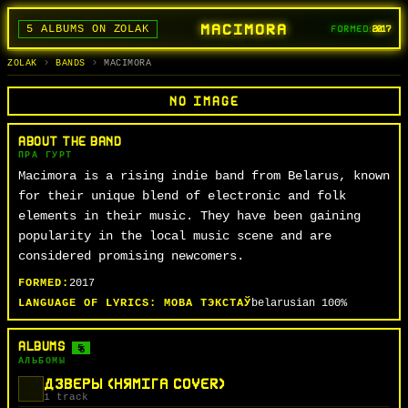
MACIMORA
5 ALBUMS ON ZOLAK
FORMED:
2017
BANDS
ALBUMS
TRACKS
SEARCH
ГУРТЫ
АЛЬБОМЫ
СЬПЕВЫ
ПОШУК
ZOLAK
BANDS
MACIMORA
NO IMAGE
ABOUT THE BAND
ПРА ГУРТ
Macimora is a rising indie band from Belarus, known
for their unique blend of electronic and folk
elements in their music. They have been gaining
popularity in the local music scene and are
considered promising newcomers.
FORMED:
2017
LANGUAGE OF LYRICS:
МОВА ТЭКСТАЎ
belarusian
100%
ALBUMS
5
АЛЬБОМЫ
ДЗВЕРЫ (НЯМІГА COVER)
1 track