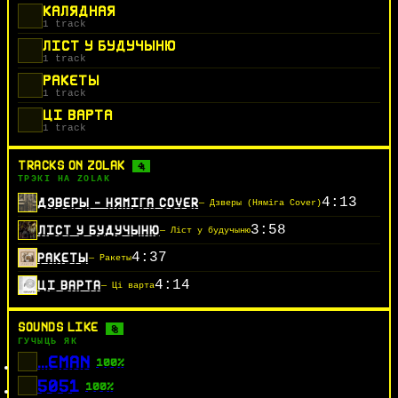
КАЛЯДНАЯ
1 track
ЛІСТ У БУДУЧЫНЮ
1 track
РАКЕТЫ
1 track
ЦІ ВАРТА
1 track
TRACKS ON ZOLAK
4
ТРЭКІ НА ZOLAK
4:13
ДЗВЕРЫ - НЯМІГА COVER
— Дзверы (Няміга Cover)
3:58
ЛІСТ У БУДУЧЫНЮ
— Ліст у будучыню
4:37
РАКЕТЫ
— Ракеты
4:14
ЦІ ВАРТА
— Ці варта
SOUNDS LIKE
8
ГУЧЫЦЬ ЯК
...EMAN
100%
5051
100%