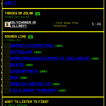
2017
TRACKS ON ZOLAK
1
ТРЭКІ НА ZOLAK
KAŁYCHANKA (A
— Folk Songs from
5:46
LULLABY)
Vušaččyna
SOUNDS LIKE
8
ГУЧЫЦЬ ЯК
ANDREJ EUDAKIMAU
100%
ASTROŪNA
100%
BAREZNBURGER KAPELYE (BELARUS)
100%
BENJD
100%
CHERRYVATA
100%
DAH
100%
DARWIN GRAJALES
100%
FOLK BAND “VARHAN”
100%
WHAT TO LISTEN TO FIRST
З ЧАГО ПАЧАЦЬ