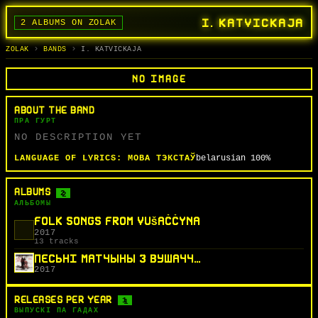
I. KATVICKAJA
2 ALBUMS ON ZOLAK
BANDS
ALBUMS
TRACKS
SEARCH
ГУРТЫ
АЛЬБОМЫ
СЬПЕВЫ
ПОШУК
ZOLAK
BANDS
I. KATVICKAJA
NO IMAGE
ABOUT THE BAND
ПРА ГУРТ
NO DESCRIPTION YET
LANGUAGE OF LYRICS:
МОВА ТЭКСТАЎ
belarusian
100%
ALBUMS
2
АЛЬБОМЫ
FOLK SONGS FROM VUŠAČČYNA
2017
13 tracks
ПЕСЬНІ МАТЧЫНЫ З ВУШАЧЧЫНЫ
2017
RELEASES PER YEAR
1
ВЫПУСКІ ПА ГАДАХ