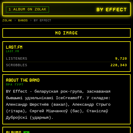
BY EFFECT
1 ALBUM ON ZOLAK
BANDS
ALBUMS
TRACKS
SEARCH
ГУРТЫ
АЛЬБОМЫ
СЬПЕВЫ
ПОШУК
ZOLAK
BANDS
BY EFFECT
NO IMAGE
LAST.FM
LAST.FM
LISTENERS
9,720
SCROBBLES
228,343
ABOUT THE BAND
ПРА ГУРТ
BY Effect - беларуская рок-група, заснаваная
бывшымі удзельнікамі IceCreamoff. У складзе:
Александр Шерстнёв (вакал), Александр Стрыго
(гітара), Сяргей Мішчанкоў (бас), Станіслаў
Дуброўскі (ударныя).
ALBUMS