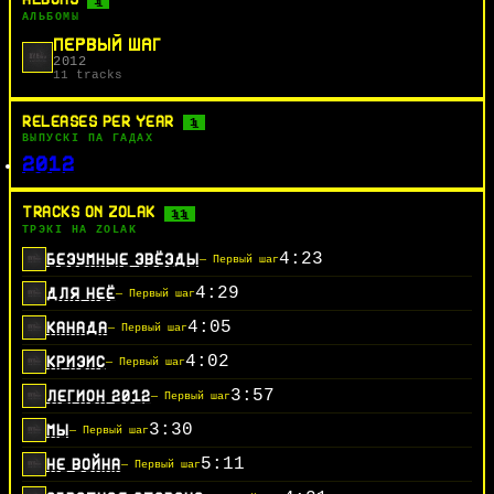
1
АЛЬБОМЫ
ПЕРВЫЙ ШАГ
2012
11 tracks
RELEASES PER YEAR
1
ВЫПУСКІ ПА ГАДАХ
2012
TRACKS ON ZOLAK
11
ТРЭКІ НА ZOLAK
4:23
БЕЗУМНЫЕ ЗВЁЗДЫ
— Первый шаг
4:29
ДЛЯ НЕЁ
— Первый шаг
4:05
КАНАДА
— Первый шаг
4:02
КРИЗИС
— Первый шаг
3:57
ЛЕГИОН 2012
— Первый шаг
3:30
МЫ
— Первый шаг
5:11
НЕ ВОЙНА
— Первый шаг