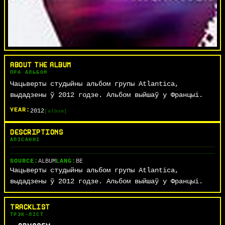
ABOUT THE ALBUM
ПРА АЛЬБОМ
Чацьверты студыйны альбом групы Atlantica,
выдадзены ў 2012 годзе. Альбом выйшаў у Францыі.
YEAR:
2012
[album]
DESCRIPTIONS
АПІСАННІ
SOURCE:
ALBUM
LANG:
BE
Чацьверты студыйны альбом групы Atlantica,
выдадзены ў 2012 годзе. Альбом выйшаў у Францыі.
TRACKLIST
ТРЭК-ЛІСТ