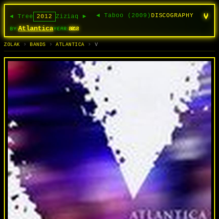
V
◄ Taboo (2009)
DISCOGRAPHY
◄ Tree
2012
Ziziaq ►
Atlantica
BY:
YEAR:
2012
ALBUMS
BANDS
TRACKS
SEARCH
АЛЬБОМЫ
ГУРТЫ
СЬПЕВЫ
ПОШУК
ZOLAK
BANDS
ATLANTICA
V